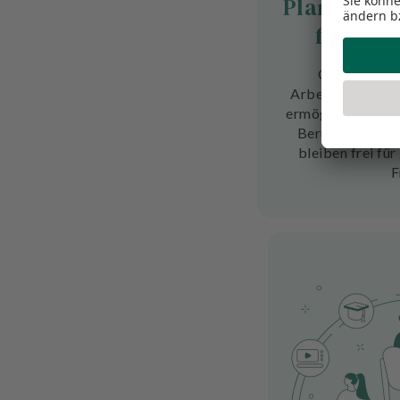
Planbare A
freie W
Ob Teilzeit o
Arbeitszeiten sin
ermöglichen eine
Beruf und Priv
bleiben frei für
F