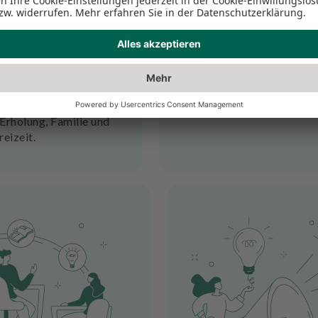
rbeitszeiten &
Digitale Proz
ochenenden
moderne Auss
der Vollzeit – Ihre
Von Intraoralscanner bis zu
d klar strukturiert und
Patientenreise – unsere
 gute Vereinbarkeit von
erleichtern den Praxisallta
atleben. Wochenenden
echte Effizien
 Erholung, Familie und
reizeit.