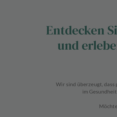
b
s
A
Entdecken Si
u
s
s
und erlebe
t
a
t
t
u
n
g
Wir sind überzeugt, dass
im Gesundheit
Möchten