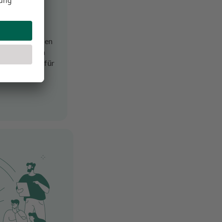
esse &
tattung
r volldigitalen
 Technologien
g und sorgen für
z.