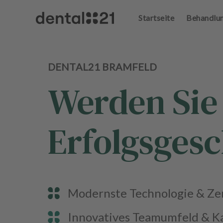
Startseite
Behandlu
A
n
m
el
d
DENTAL21 BRAMFELD
e
Werden Sie 
n
S
t
a
Erfolgsgesc
r
t
s
e
i
t
Modernste Technologie & Zen
e
Innovatives Teamumfeld & K
B