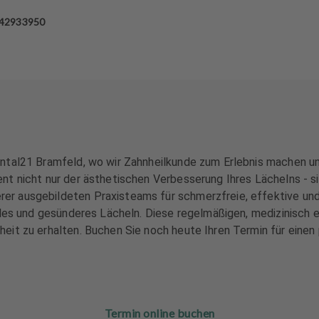
 42933950
ental21 Bramfeld, wo wir Zahnheilkunde zum Erlebnis machen u
t nicht nur der ästhetischen Verbesserung Ihres Lächelns - si
r ausgebildeten Praxisteams für schmerzfreie, effektive und 
ndes und gesünderes Lächeln. Diese regelmäßigen, medizinisch 
it zu erhalten. Buchen Sie noch heute Ihren Termin für einen 
Termin online buchen