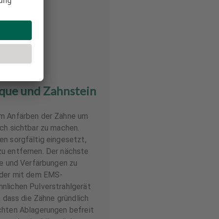
que und Zahnstein
em Anfärben der Zähne um
ch sichtbar zu machen.
n sorgfältig eingesetzt,
u entfernen. Der nächste
ue und Verfärbungen zu
eder mit dem EMS-
nlichen Pulverstrahlgerät
, dass die Zähne gründlich
chten Ablagerungen befreit