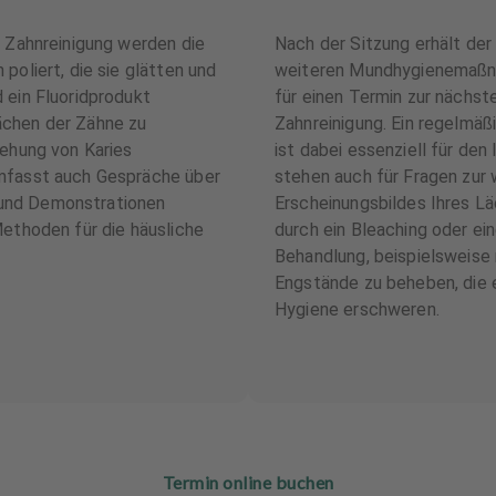
r Zahnreinigung werden die
Nach der Sitzung erhält der
poliert, die sie glätten und
weiteren Mundhygienemaßn
 ein Fluoridprodukt
für einen Termin zur nächst
ächen der Zähne zu
Zahnreinigung. Ein regelmäßi
tehung von Karies
ist dabei essenziell für den 
mfasst auch Gespräche über
stehen auch für Fragen zur
und Demonstrationen
Erscheinungsbildes Ihres Lä
Methoden für die häusliche
durch ein Bleaching oder ei
Behandlung, beispielsweise 
Engstände zu beheben, die
Hygiene erschweren.
Termin online buchen