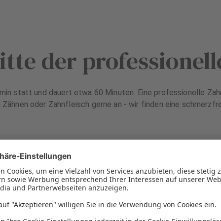
tte der professionel
rmin statt und dauert etwa 60 Minuten. Eine professionelle Zahn
 Zähnen oder Zahnfleisch gerne an - wir finden eine schmerzfre