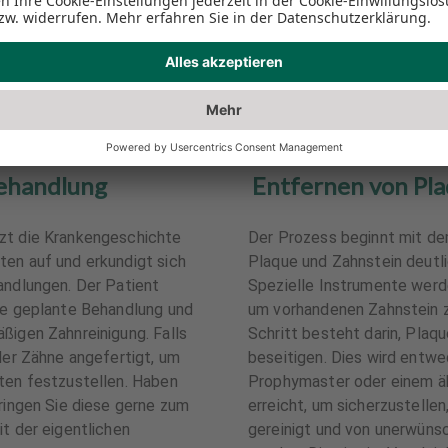
ehandlung
Entfernen von Pla
zt die Krankengeschichte
Der Prozess beginnt mit d
ten auf und erkundigt sich
Plaque und Zahnstein deutli
andlungen. Der Patient
Spezielle Instrumente werde
die geplante Behandlung und
um vorhandenen Zahnstein z
ßigen Zahnreinigung. Falls
Schritt besteht darin, Plaq
 der Zähne angefertigt, um
beseitigen. Dies wird entw
ten festzustellen. Haben
Prophymaster oder einem äh
bringen Sie diese gerne zum
erreicht, um sicherzustellen
it der eigentlichen
gereinigt und von unerwüns