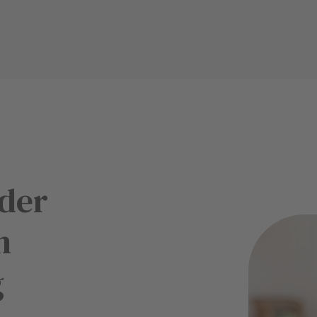
 der
n
g