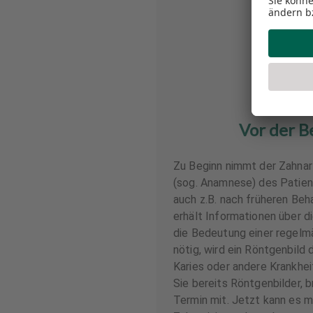
Vor der B
Zu Beginn nimmt der Zahnar
(sog. Anamnese) des Patien
auch z.B. nach früheren Beh
erhält Informationen über 
die Bedeutung einer regelmä
nötig, wird ein Röntgenbild
Karies oder andere Krankhei
Sie bereits Röntgenbilder, 
Termin mit. Jetzt kann es m