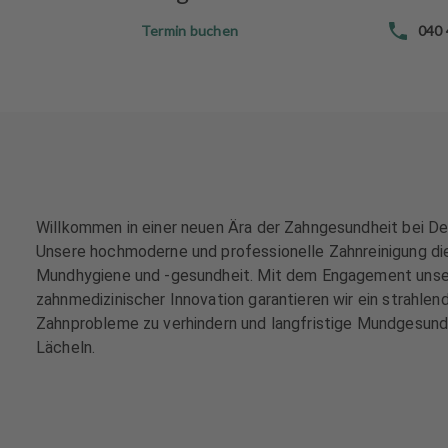
e
e
Termin buchen
040
h
h
a
a
n
n
d
d
l
l
u
u
n
n
g
g
e
e
Willkommen in einer neuen Ära der Zahngesundheit bei D
n
n
Unsere hochmoderne und professionelle Zahnreinigung dien
Mundhygiene und -gesundheit. Mit dem Engagement unsere
T
T
zahnmedizinischer Innovation garantieren wir ein strahle
e
e
Zahnprobleme zu verhindern und langfristige Mundgesundhe
a
a
Lächeln.
m
m
J
J
o
o