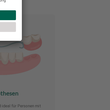
othesen
d ideal für Personen mit