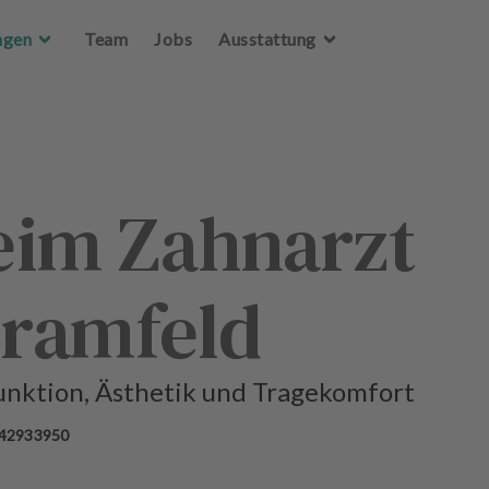
Zum Hauptinhalt springen
Zum Hauptinhalt springen
ngen
ngen
Team
Team
Jobs
Jobs
Ausstattung
Ausstattung
eim Zahnarzt
ramfeld
Funktion, Ästhetik und Tragekomfort
 42933950