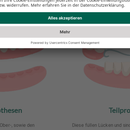
othesen
Teilpr
 Ober-, sowie den
Diese füllen Lücken und sin