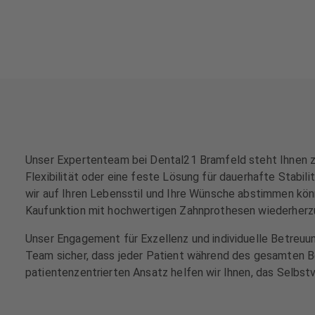
e
e
h
h
a
a
n
n
d
d
l
l
u
u
n
n
g
g
e
e
Unser Expertenteam bei Dental21 Bramfeld steht Ihnen zu
n
n
Flexibilität oder eine feste Lösung für dauerhafte Stabi
wir auf Ihren Lebensstil und Ihre Wünsche abstimmen könne
T
T
Kaufunktion mit hochwertigen Zahnprothesen wiederherzu
e
e
a
a
Unser Engagement für Exzellenz und individuelle Betreuu
m
m
Team sicher, dass jeder Patient während des gesamten B
patientenzentrierten Ansatz helfen wir Ihnen, das Selbs
J
J
o
o