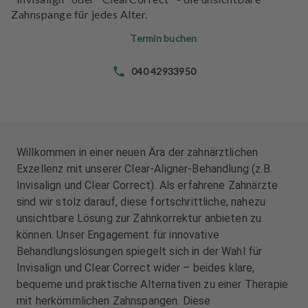
n
Zahnspange für jedes Alter.
d
l
Termin buchen
u
n
040 42933950
g
e
n
T
Willkommen in einer neuen Ära der zahnärztlichen
e
Exzellenz mit unserer Clear-Aligner-Behandlung (z.B.
a
Invisalign und Clear Correct). Als erfahrene Zahnärzte
m
sind wir stolz darauf, diese fortschrittliche, nahezu
unsichtbare Lösung zur Zahnkorrektur anbieten zu
J
können. Unser Engagement für innovative
o
Behandlungslösungen spiegelt sich in der Wahl für
b
Invisalign und Clear Correct wider – beides klare,
s
bequeme und praktische Alternativen zu einer Therapie
mit herkömmlichen Zahnspangen. Diese