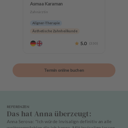
Asmaa Karaman
Zahnärztin
Aligner-Therapie
Ästhetische Zahnheilkunde
Angstpatienten
5.0
(
330
)
Termin online buchen
REFERENZEN
Das hat Anna überzeugt:
Anna Serova: "Ich würde Invisalign definitiv an alle
weiterempfehlen die ich kenne. Mit Invisalign lassen