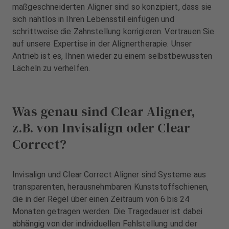
A
maßgeschneiderten Aligner sind so konzipiert, dass sie
u
sich nahtlos in Ihren Lebensstil einfügen und
s
schrittweise die Zahnstellung korrigieren. Vertrauen Sie
s
auf unsere Expertise in der Alignertherapie. Unser
t
Antrieb ist es, Ihnen wieder zu einem selbstbewussten
a
Lächeln zu verhelfen.
t
t
u
n
Was genau sind Clear Aligner,
g
z.B. von Invisalign oder Clear
Correct?
Invisalign und Clear Correct Aligner sind Systeme aus
transparenten, herausnehmbaren Kunststoffschienen,
die in der Regel über einen Zeitraum von 6 bis 24
Monaten getragen werden. Die Tragedauer ist dabei
abhängig von der individuellen Fehlstellung und der