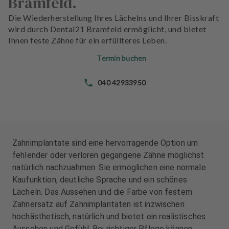
Bramfeld.
n
n
d
d
Die Wiederherstellung Ihres Lächelns und Ihrer Bisskraft
l
l
wird durch Dental21 Bramfeld ermöglicht, und bietet
u
u
Ihnen feste Zähne für ein erfüllteres Leben.
n
n
Termin buchen
g
g
e
e
040 42933950
n
n
T
T
e
e
a
a
Zahnimplantate sind eine hervorragende Option um
m
m
fehlender oder verloren gegangene Zähne möglichst
natürlich nachzuahmen. Sie ermöglichen eine normale
J
J
Kaufunktion, deutliche Sprache und ein schönes
o
o
Lächeln. Das Aussehen und die Farbe von festem
b
b
Zahnersatz auf Zahnimplantaten ist inzwischen
s
s
hochästhetisch, natürlich und bietet ein realistisches
Aussehen und Gefühl. Bei richtiger Pflege können