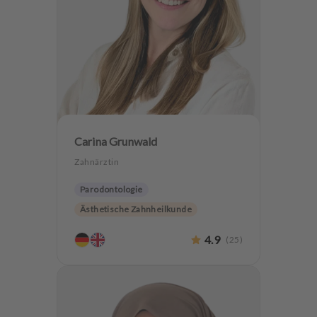
Carina Grunwald
Zahnärztin
Parodontologie
Ästhetische Zahnheilkunde
Zahnerhaltung
Angstpatienten
4.9
(
25
)