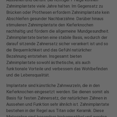
A
A
Zahnimplantate viele Jahre halten. Im Gegensatz zu
u
u
s
s
Brücken oder Prothesen erfordern Zahnimplantate kein
s
s
Abschleifen gesunder Nachbarzähne. Darüber hinaus
t
t
stimulieren Zahnimplantate den Kieferknochen
a
a
nachhaltig und fördern die allgemeine Mundgesundheit.
t
t
Zahnimplantate bieten eine stabile Basis, wodurch der
t
t
darauf sitzende Zahnersatz sicher verankert ist und so
u
u
die Bequemlichkeit und das Gefühl natürlicher
n
n
Bezahnung entstehen. Insgesamt bieten
g
g
Zahnimplantate sowohl ästhetische, als auch
funktionale Vorteile und verbessern das Wohlbefinden
und die Lebensqualität.
Implantate sind künstliche Zahnwurzeln, die in den
Kieferknochen eingesetzt werden. Sie dienen somit als
Basis für festen Zahnersatz, der natürlichen Zähnen in
Aussehen und Funktion sehr ähnlich ist. Zahnimplantate
bestehen in der Regel aus Titan oder Keramik. Diese
Materialien sind besonders biokompatibel und werden